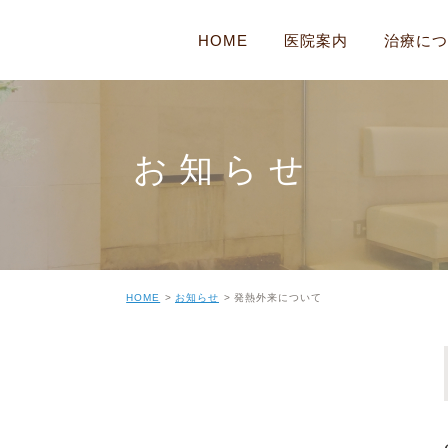
HOME
医院案内
治療につ
医院案内
耳の病気
院内・設備紹介
鼻の病気
お知らせ
はじめての方へ
のど・くびの病
かぜ
顔の病気・めま
HOME
お知らせ
発熱外来について
睡眠時無呼吸症
花粉症