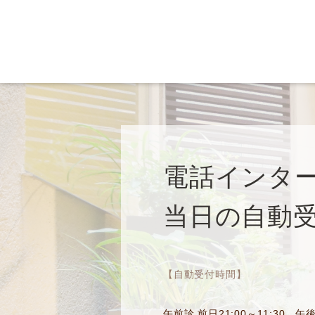
電話インタ
当日の自動受
【自動受付時間】
午前診 前日21:00～11:30
午後