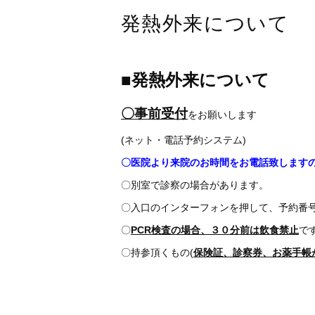
発熱外来について
■発熱外来について
〇事前受付
をお願いします
(ネット・電話予約システム)
〇医院より来院のお時間をお電話致します
〇別室で診察の場合があります。
〇入口のインターフォンを押して、予約番
〇
PCR検査の場合、３０分前は飲食禁止
で
〇持参頂くもの(
保険証、診察券、お薬手帳