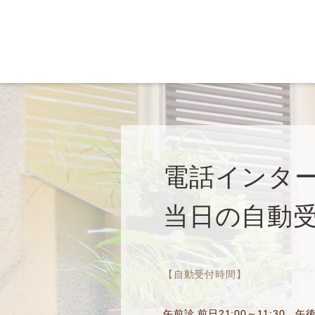
電話インタ
当日の自動受
【自動受付時間】
午前診 前日21:00～11:30
午後