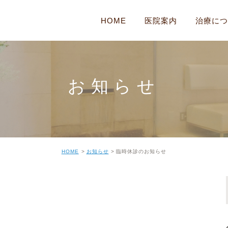
HOME
医院案内
治療につ
医院案内
耳の病気
院内・設備紹介
鼻の病気
お知らせ
はじめての方へ
のど・くびの病
かぜ
顔の病気・めま
HOME
お知らせ
臨時休診のお知らせ
睡眠時無呼吸症
花粉症