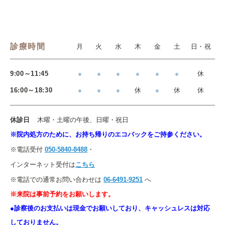
診療時間
月
火
水
木
金
土
日・祝
9:00～11:45
●
●
●
●
●
●
休
16:00～18:30
●
●
●
休
●
休
休
休診日
木曜・土曜の午後、日曜・祝日
※院内処方のために、お持ち帰りのエコバックをご持参ください。
※電話受付
050-5840-8488
・
インターネット受付は
こちら
※電話での通常お問い合わせは
06-6491-9251
へ
※来院は事前予約をお願いします。
●診察後のお支払いは現金でお願いしており、キャッシュレスは対応
しておりません。