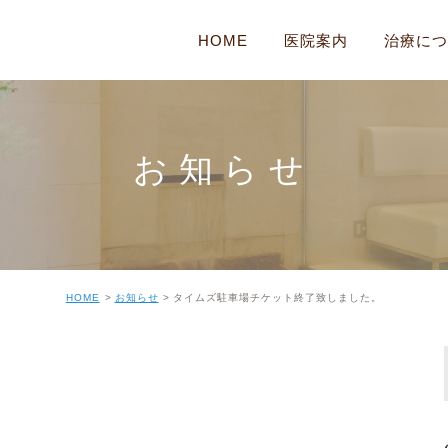
HOME
医院案内
治療につ
医院案内
耳の病気
院内・設備紹介
鼻の病気
お知らせ
はじめての方へ
のど・くびの病
かぜ
顔の病気・めま
HOME
お知らせ
タイムズ駐車場チケット終了致しました。
睡眠時無呼吸症
花粉症