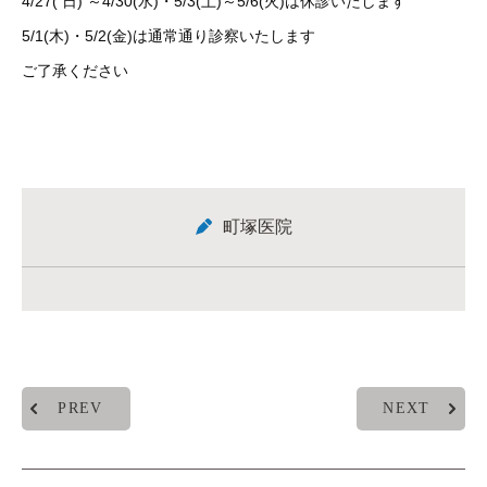
4/27( 日) ～4/30(水)・5/3(土)～5/6(火)は休診いたします
5/1(木)・5/2(金)は通常通り診察いたします
ご了承ください
町塚医院
PREV
NEXT