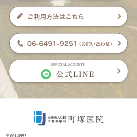
〒661-0953